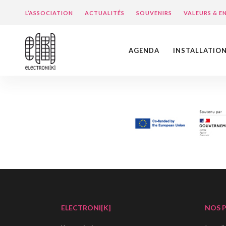
L’ASSOCIATION
ACTUALITÉS
SOUVENIRS
VALEURS & 
AGENDA
INSTALLATIO
ELECTRONI[K]
NOS 