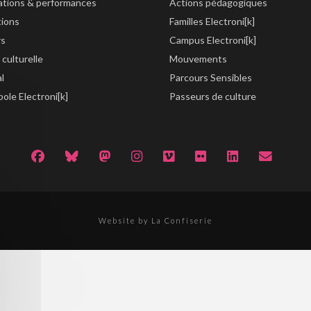
lations & performances
Actions pédagogiques
tions
Familles Electroni[k]
rs
Campus Electroni[k]
 culturelle
Mouvements
al
Parcours Sensibles
ole Electroni[k]
Passeurs de culture
Website by La Confiserie