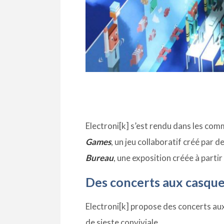
Electroni[k] s’est rendu dans les c
Games
, un jeu collaboratif créé par 
Bureau
, une exposition créée à partir
Des concerts aux casqu
Electroni[k] propose des concerts au
de sieste conviviale.