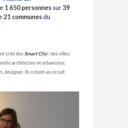
de
1 650 personnes
sur
39
de
21 communes
du
ont créé des
Smart City
: des villes
entis architectes et urbanistes,
 designer. Ils créent un circuit