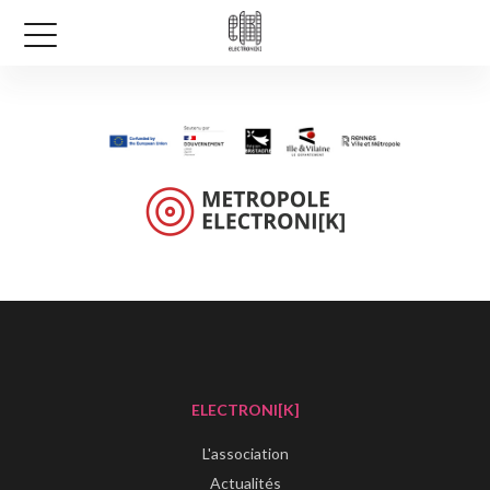
ELECTRONI[K]
L'association
Actualités