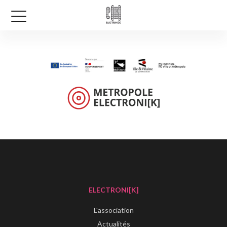
ELECTRONI[K]
L'association
Actualités