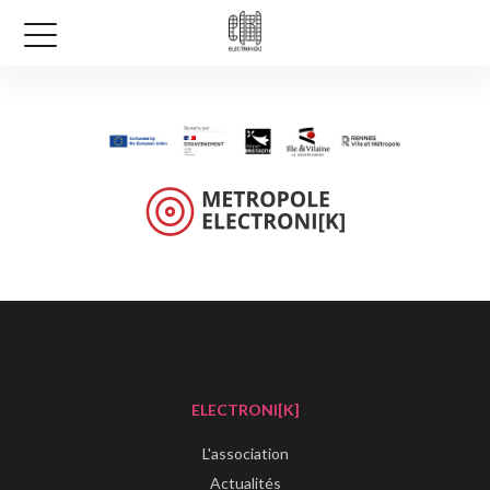
ELECTRONI[K]
L'association
Actualités