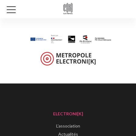
ELECTRONI[K]
L'association
Actualités