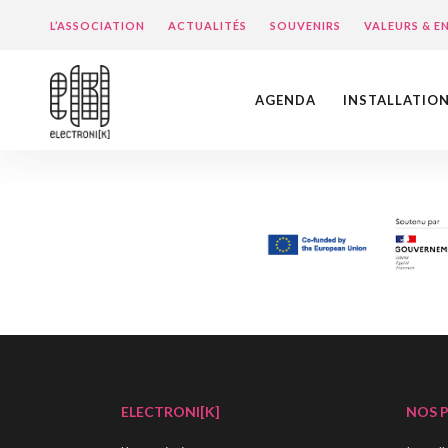
L’ASSOCIATION
ACTUALITÉS
SOUVENIRS
VALEURS & 
AGENDA
INSTALLATIO
ELECTRONI[K]
NOS 