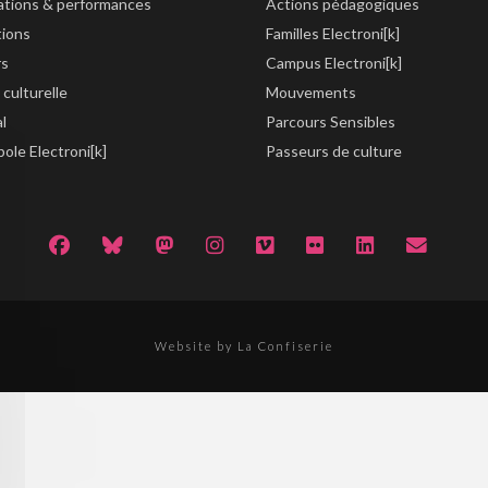
lations & performances
Actions pédagogiques
tions
Familles Electroni[k]
rs
Campus Electroni[k]
 culturelle
Mouvements
al
Parcours Sensibles
ole Electroni[k]
Passeurs de culture
Website by La Confiserie