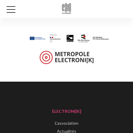
ELECTRONI[K]
L'association
Actualités