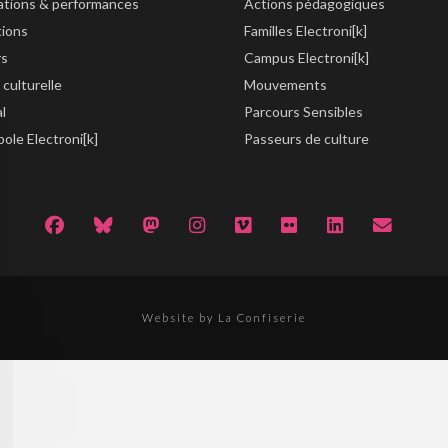
lations & performances
Actions pédagogiques
tions
Familles Electroni[k]
rs
Campus Electroni[k]
 culturelle
Mouvements
al
Parcours Sensibles
ole Electroni[k]
Passeurs de culture
Website by La Confiserie