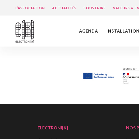
L’ASSOCIATION
ACTUALITÉS
SOUVENIRS
VALEURS & 
AGENDA
INSTALLATIO
ELECTRONI[K]
NOS 