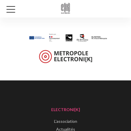
ELECTRONI[K]
L'association
Actualités