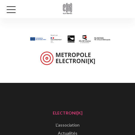
ELECTRONI[K]
L'association
Actualités