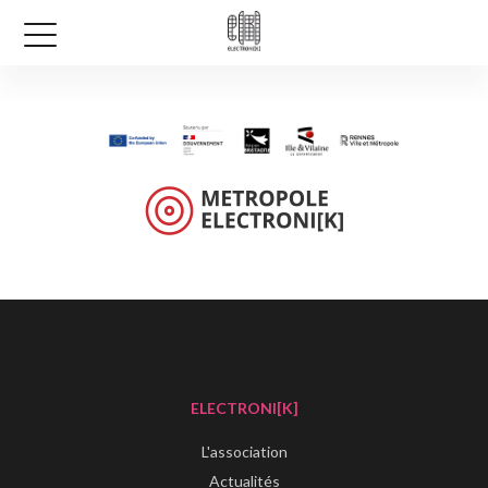
ELECTRONI[K]
L'association
Actualités