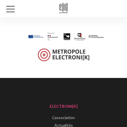
ELECTRONI[K]
L'association
Actualités