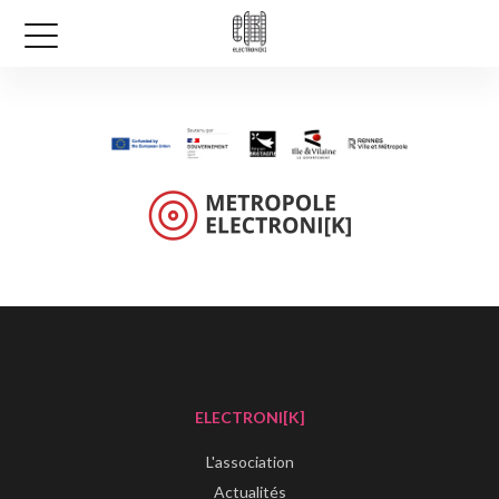
ELECTRONI[K]
L'association
Actualités