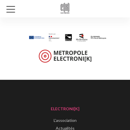
ELECTRONI[K]
L'association
Actualités