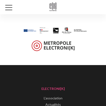
ELECTRONI[K]
L'association
Actualités