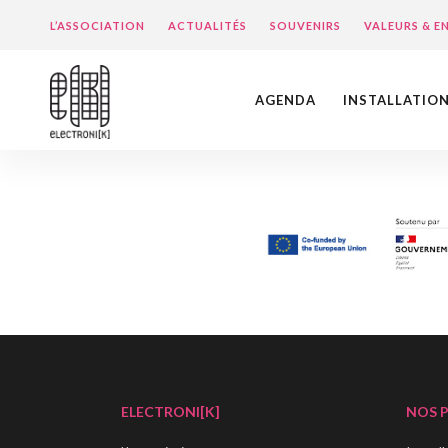
L’ASSOCIATION
ACTUALITÉS
SOUVENIRS
VALEURS & 
AGENDA
INSTALLATIO
ELECTRONI[K]
NOS 