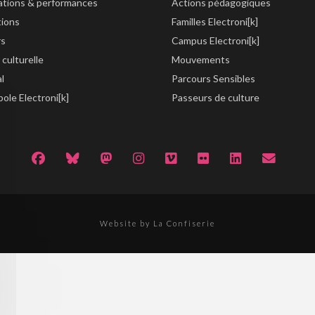
lations & performances
Actions pédagogiques
tions
Familles Electroni[k]
rs
Campus Electroni[k]
 culturelle
Mouvements
al
Parcours Sensibles
ole Electroni[k]
Passeurs de culture
Website by La Confiserie