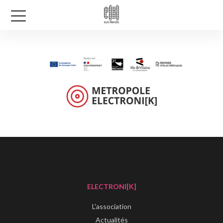
ELECTRONI[K]
L'association
Actualités