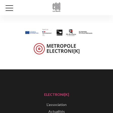
ELECTRONI[K]
L'association
Actualités