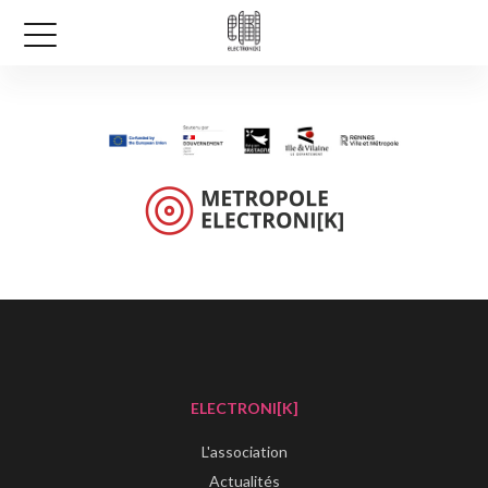
ELECTRONI[K]
L'association
Actualités