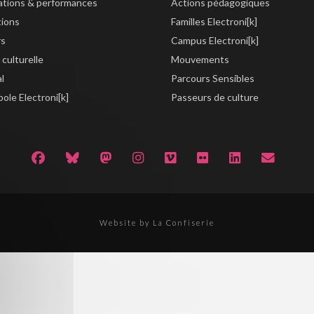
lations & performances
Actions pédagogiques
tions
Familles Electroni[k]
rs
Campus Electroni[k]
 culturelle
Mouvements
al
Parcours Sensibles
ole Electroni[k]
Passeurs de culture
Website by La Confiserie