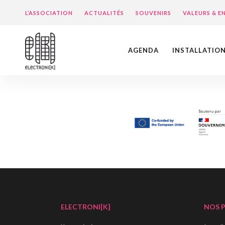
L’ASSOCIATION
ACTUALITÉS
SOUVENIRS
VALEURS & 
AGENDA
INSTALLATIO
ELECTRONI[K]
NOS 