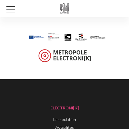
ELECTRONI[K]
L'association
Actualités