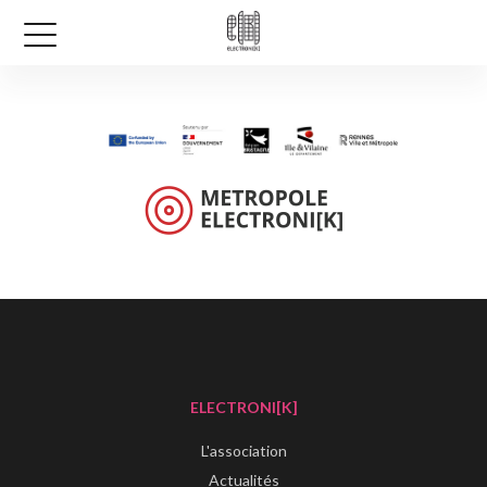
ELECTRONI[K]
L'association
Actualités