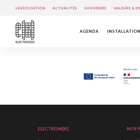
L’ASSOCIATION
ACTUALITÉS
SOUVENIRS
VALEURS & 
AGENDA
INSTALLATIO
ELECTRONI[K]
NOS 