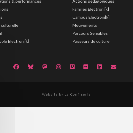
lations & performances
Actions pédagogiques
tions
Familles Electroni[k]
rs
Campus Electroni[k]
 culturelle
Mouvements
al
Parcours Sensibles
ole Electroni[k]
Passeurs de culture
Website by La Confiserie