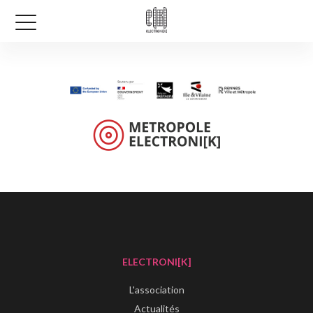
ELECTRONI[K]
L'association
Actualités