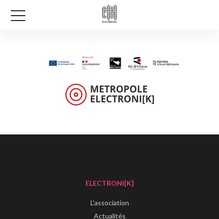
ELECTRONI[K]
L'association
Actualités