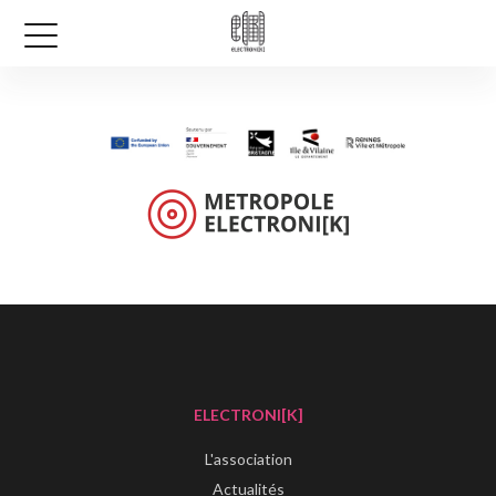
ELECTRONI[K]
L'association
Actualités