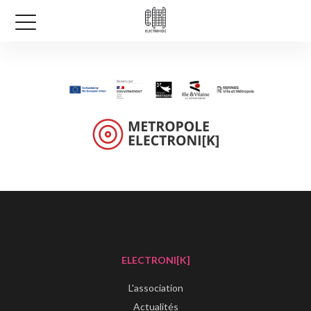
ELECTRONI[K]
L'association
Actualités