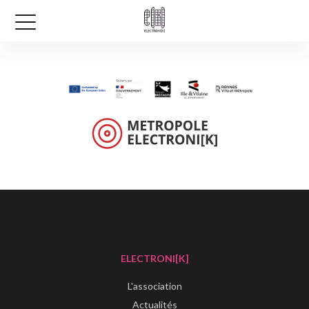
ELECTRONI[K]
L'association
Actualités