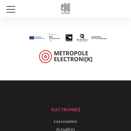
ELECTRONI[K]
L'association
Actualités