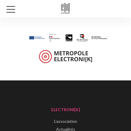
ELECTRONI[K]
L'association
Actualités