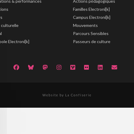
lations & performances
Actions pédagogiques
tions
Familles Electroni[k]
rs
Campus Electroni[k]
 culturelle
Mouvements
al
Parcours Sensibles
ole Electroni[k]
Passeurs de culture
Website by La Confiserie