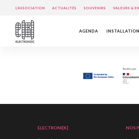
L’ASSOCIATION
ACTUALITÉS
SOUVENIRS
VALEURS & 
AGENDA
INSTALLATIO
ELECTRONI[K]
NOS 