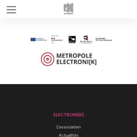
ELECTRONI[K]
L'association
Actualités