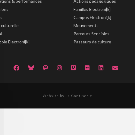
lations & performances
Actions pédagogiques
tions
Familles Electroni[k]
rs
Campus Electroni[k]
 culturelle
Mouvements
al
Parcours Sensibles
ole Electroni[k]
Passeurs de culture
Website by La Confiserie