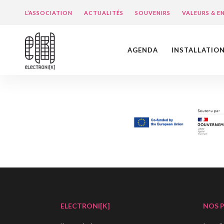
L’ASSOCIATION
ACTUALITÉS
SOUVENIRS
VALEURS & 
AGENDA
INSTALLATIO
ELECTRONI[K]
NOS 