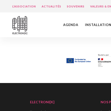
L’ASSOCIATION
ACTUALITÉS
SOUVENIRS
VALEURS & 
AGENDA
INSTALLATIO
ELECTRONI[K]
NOS 