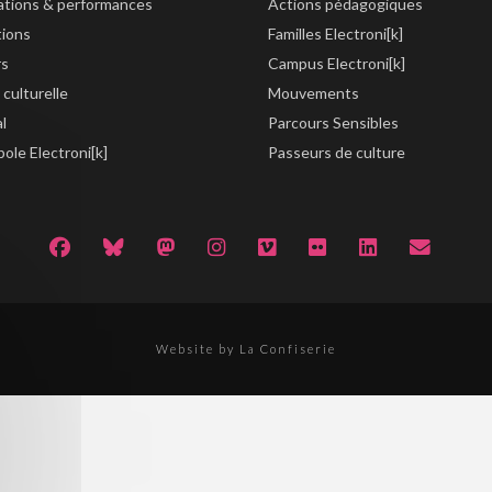
lations & performances
Actions pédagogiques
tions
Familles Electroni[k]
rs
Campus Electroni[k]
 culturelle
Mouvements
al
Parcours Sensibles
ole Electroni[k]
Passeurs de culture
Website by La Confiserie