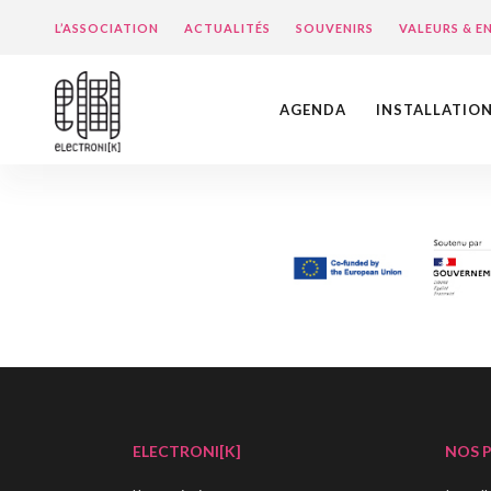
L’ASSOCIATION
ACTUALITÉS
SOUVENIRS
VALEURS & 
AGENDA
INSTALLATIO
ELECTRONI[K]
NOS 