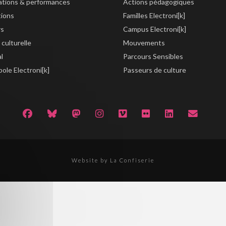
lations & performances
Actions pédagogiques
tions
Familles Electroni[k]
rs
Campus Electroni[k]
 culturelle
Mouvements
al
Parcours Sensibles
ole Electroni[k]
Passeurs de culture
Website by La Confiserie