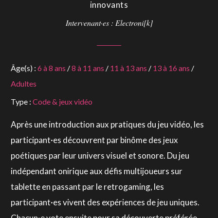
innovants
Intervenant·es : Electroni[k]
Âge(s) :
6 à 8 ans
/
8 à 11 ans
/
11 à 13 ans
/
13 à 16 ans
/
Adultes
Type :
Code & jeux vidéo
Après une introduction aux pratiques du jeu vidéo, les
participant·es découvrent par binôme des jeux
poétiques par leur univers visuel et sonore. Du jeu
indépendant onirique aux défis multijoueurs sur
tablette en passant par le retrogaming, les
participant·es vivent des expériences de jeu uniques.
Chacun·e vote ensuite pour sa découverte préférée,