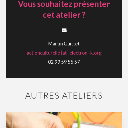
Vous souhaitez présenter
cet atelier ?
Martin Guittet
actionculturelle [at] electroni-k.org
02 99 59 55 57
AUTRES ATELIERS