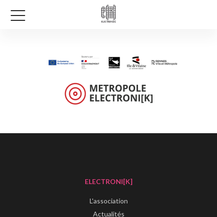
ELECTRONI[K]
L'association
Actualités