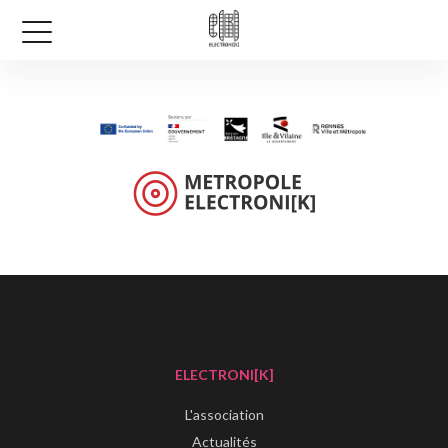
ELECTRONI[K]
L'association
Actualités