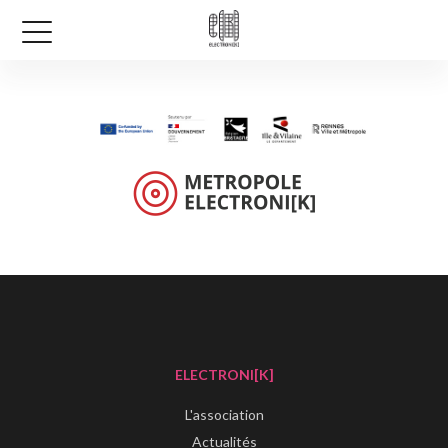
ELECTRONI[K]
L'association
Actualités