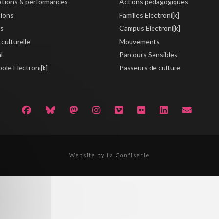
lations & performances
Actions pédagogiques
tions
Familles Electroni[k]
rs
Campus Electroni[k]
 culturelle
Mouvements
al
Parcours Sensibles
ole Electroni[k]
Passeurs de culture
Website by La Confiserie