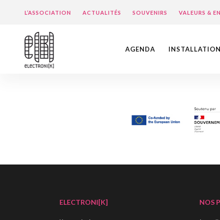
L’ASSOCIATION
ACTUALITÉS
SOUVENIRS
VALEURS & 
AGENDA
INSTALLATIO
ELECTRONI[K]
NOS 