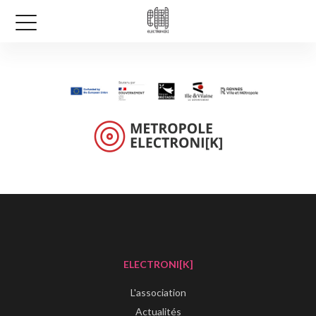
ELECTRONI[K]
L'association
Actualités