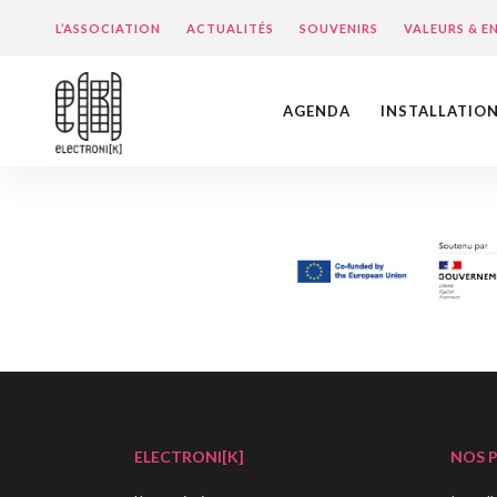
L’ASSOCIATION
ACTUALITÉS
SOUVENIRS
VALEURS & 
AGENDA
INSTALLATIO
ELECTRONI[K]
NOS 