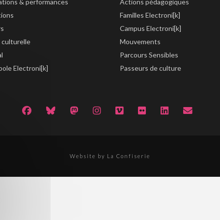
lations & performances
Actions pédagogiques
tions
Familles Electroni[k]
rs
Campus Electroni[k]
 culturelle
Mouvements
al
Parcours Sensibles
ole Electroni[k]
Passeurs de culture
Website by La Confiserie