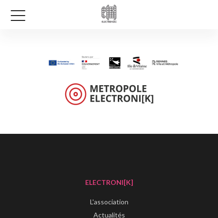
ELECTRONI[K]
L'association
Actualités