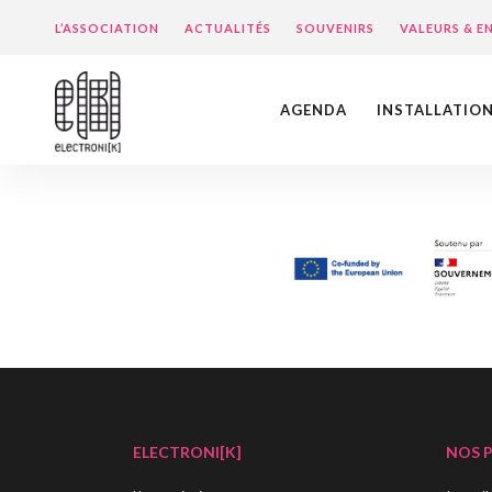
L’ASSOCIATION
ACTUALITÉS
SOUVENIRS
VALEURS & 
AGENDA
INSTALLATIO
ELECTRONI[K]
NOS 