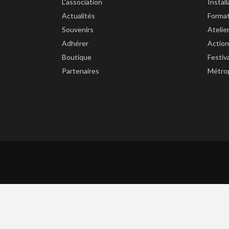
L'association
Instal
Actualités
Forma
Souvenirs
Atelie
Adhérer
Action
Boutique
Festiv
Partenaires
Métrop