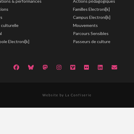
lations & performances
Actions pédagogiques
tions
Familles Electroni[k]
rs
Campus Electroni[k]
 culturelle
Mouvements
al
Parcours Sensibles
ole Electroni[k]
Passeurs de culture
Website by La Confiserie