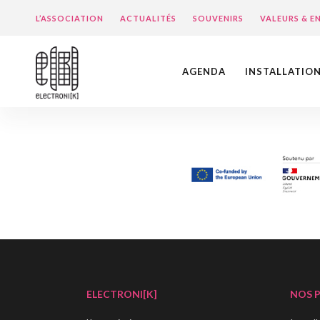
L’ASSOCIATION
ACTUALITÉS
SOUVENIRS
VALEURS & 
AGENDA
INSTALLATIO
ELECTRONI[K]
NOS 