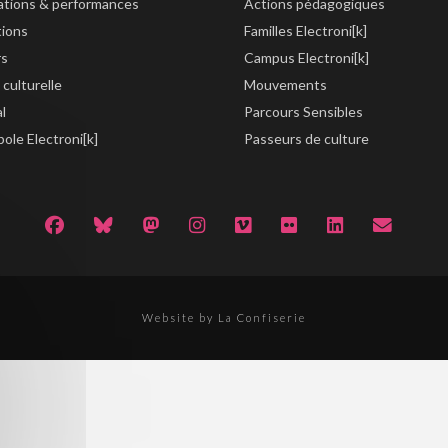
lations & performances
Actions pédagogiques
tions
Familles Electroni[k]
rs
Campus Electroni[k]
 culturelle
Mouvements
al
Parcours Sensibles
ole Electroni[k]
Passeurs de culture
Website by La Confiserie