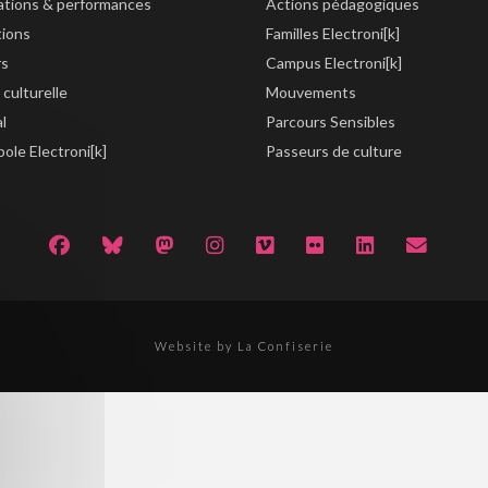
lations & performances
Actions pédagogiques
tions
Familles Electroni[k]
rs
Campus Electroni[k]
 culturelle
Mouvements
al
Parcours Sensibles
ole Electroni[k]
Passeurs de culture
Website by La Confiserie