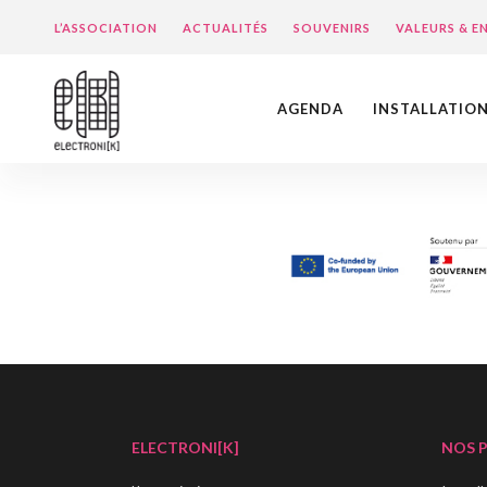
L’ASSOCIATION
ACTUALITÉS
SOUVENIRS
VALEURS & 
AGENDA
INSTALLATIO
ELECTRONI[K]
NOS 