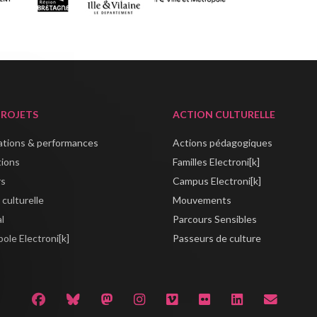
PROJETS
ACTION CULTURELLE
lations & performances
Actions pédagogiques
tions
Familles Electroni[k]
rs
Campus Electroni[k]
 culturelle
Mouvements
al
Parcours Sensibles
ole Electroni[k]
Passeurs de culture