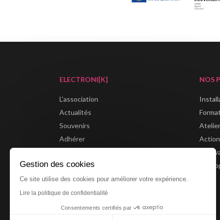
ELECTRONI[K]
NOS 
L'association
Instal
Actualités
Forma
Souvenirs
Atelie
Adhérer
Action
Boutique
Festiv
Gestion des cookies
Partenaires
Métrop
Ce site utilise des cookies pour améliorer votre expérience.
Lire la politique de confidentialité
Consentements certifiés par