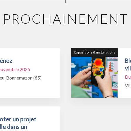
PROCHAINEMENT
Expositions & installations
Ménez
Bl
vi
1 novembre 2026
Du
ieu, Bonnemazon (65)
Vil
oter un projet
lle dans un