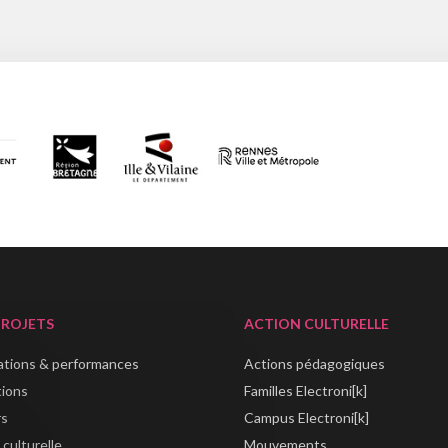
PROJETS
ACTION CULTURELLE
lations & performances
Actions pédagogiques
tions
Familles Electroni[k]
rs
Campus Electroni[k]
 culturelle
Mouvements