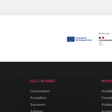
ELECTRONI[K]
NOS 
L'association
Instal
Actualités
Forma
Souvenirs
Atelie
Adhérer
Action