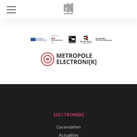
ELECTRONI[K]
L'association
Actualités